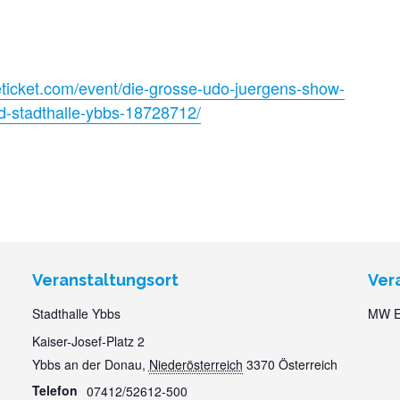
eticket.com/event/die-grosse-udo-juergens-show-
nd-stadthalle-ybbs-18728712/
Veranstaltungsort
Ver
Stadthalle Ybbs
MW E
Kaiser-Josef-Platz 2
Ybbs an der Donau
,
Niederösterreich
3370
Österreich
Telefon
07412/52612-500