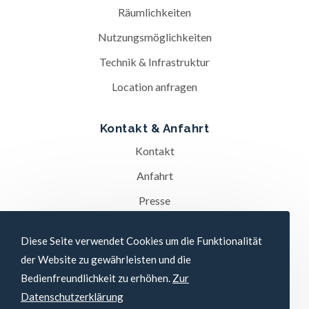
Räumlichkeiten
Nutzungsmöglichkeiten
Technik & Infrastruktur
Location anfragen
Kontakt & Anfahrt
Kontakt
Anfahrt
Presse
Diese Seite verwendet Cookies um die Funktionalität
Datenschutz­erklärung
Impressum
der Website zu gewährleisten und die
Bedienfreundlichkeit zu erhöhen.
Zur
Copyright 2026 - Stadthalle Ybbs
Datenschutzerklärung